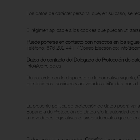
Los datos de carácter personal que, en su caso, se rec
El régimen aplicable a los cookies que puedan utilizars
Puede ponerse en contacto con nosotros en los siguie
Teléfono: 676 202 441 / Correo Electrónico:
info@corr
Datos de contacto del Delegado de Protección de dat
info@correfoc.es
De acuerdo con lo dispuesto en la normativa vigente,
C
prestaciones, servicios y actividades atribuidas por la L
La presente política de protección de datos podrá varia
Española de Protección de Datos y/o la autoridad co
a novedades legislativas o jurisprudenciales que se en
En los anteriores supuestos
Correfoc
anunciará, en esta