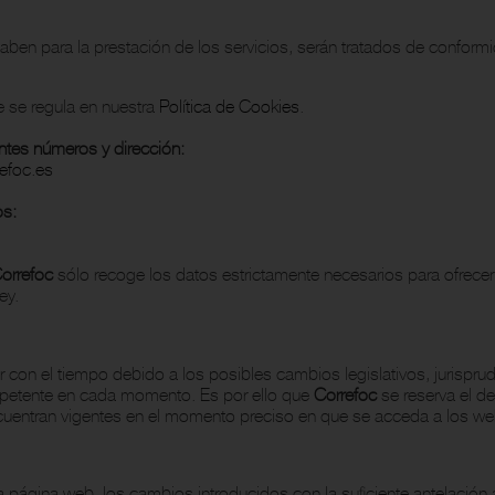
aben para la prestación de los servicios, serán tratados de confor
e se regula en nuestra
Política de Cookies
.
ntes números y dirección:
efoc.es
os:
orrefoc
sólo recoge los datos estrictamente necesarios para ofrecer
ey.
r con el tiempo debido a los posibles cambios legislativos, jurisprud
mpetente en cada momento. Es por ello que
Correfoc
se reserva el de
cuentran vigentes en el momento preciso en que se acceda a los web
 página web, los cambios introducidos con la suficiente antelación 