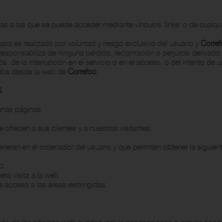
 a las que se puede acceder mediante vínculos 'links' o de cualqui
ia es realizado por voluntad y riesgo exclusivo del usuario y
Corref
 responsabiliza de ninguna pérdida, reclamación o perjuicio derivado
s, de la interrupción en el servicio o en el acceso, o del intento de u
webs desde la web de
Correfoc
.
S
unas páginas.
e ofrecen a sus clientes y a nuestros visitantes.
eran en el ordenador del usuario y que permiten obtener la siguient
b.
ra visita a la web.
 acceso a las áreas restringidas.
avés de las páginas web pueden incluir incorrecciones o errores tipog