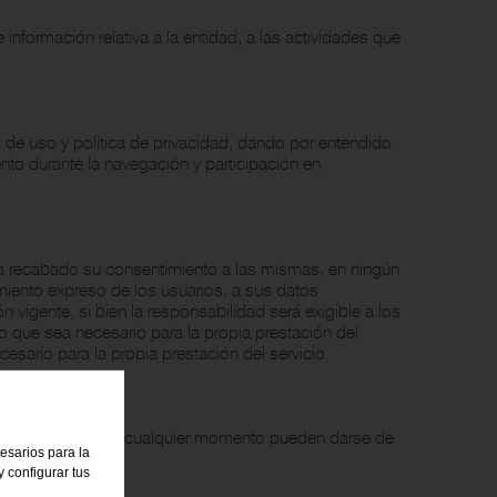
 información relativa a la entidad, a las actividades que
s de uso y política de privacidad, dando por entendido
to durante la navegación y participación en
aya recabado su consentimiento a las mismas, en ningún
miento expreso de los usuarios, a sus datos
 vigente, si bien la responsabilidad será exigible a los
 que sea necesario para la propia prestación del
sario para la propia prestación del servicio.
b de
Correfoc
. En cualquier momento pueden darse de
cesarios para la
 configurar tus