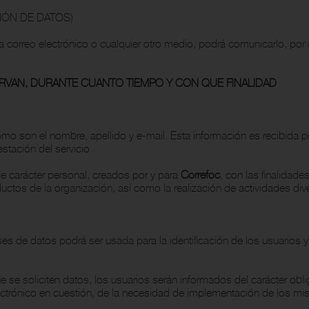
ÓN DE DATOS)
ía correo electrónico o cualquier otro medio, podrá comunicarlo, po
VAN, DURANTE CUANTO TIEMPO Y CON QUE FINALIDAD
mo son el nombre, apellido y e-mail. Esta información es recibida 
stación del servicio.
e carácter personal, creados por y para
Correfoc
, con las finalidade
ductos de la organización, así como la realización de actividades div
 de datos podrá ser usada para la identificación de los usuarios y 
se soliciten datos, los usuarios serán informados del carácter oblig
ectrónico en cuestión, de la necesidad de implementación de los m