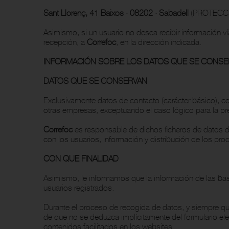
Sant Llorenç, 41 Baixos · 08202 · Sabadell
(PROTECCI
Asimismo, si un usuario no desea recibir información v
recepción, a
Correfoc
, en la dirección indicada.
INFORMACIÓN SOBRE LOS DATOS QUE SE CONSER
DATOS QUE SE CONSERVAN
Exclusivamente datos de contacto (carácter básico), co
otras empresas, exceptuando el caso lógico para la pre
Correfoc
es responsable de dichos ficheros de datos d
con los usuarios, información y distribución de los pro
CON QUE FINALIDAD
Asimismo, le informamos que la información de las bases
usuarios registrados.
Durante el proceso de recogida de datos, y siempre que 
de que no se deduzca implícitamente del formulario el
contenidos facilitados en los websites.