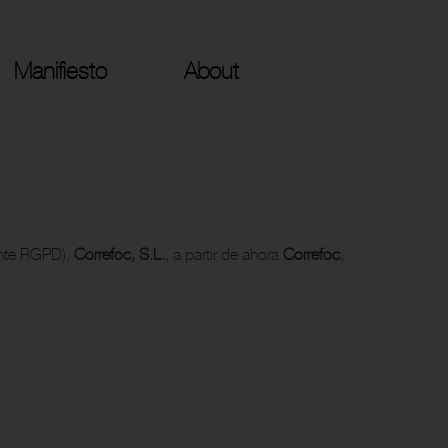
Manifiesto
About
ante RGPD),
Correfoc, S.L.
, a partir de ahora
Correfoc
,