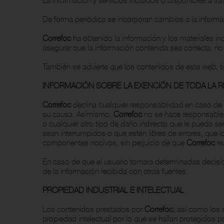
De forma periódica se incorporan cambios a la inform
Correfoc
ha obtenido la información y los materiales i
asegurar que la información contenida sea correcta, no 
También se advierte que los contenidos de esta web, tien
INFORMACIÓN SOBRE LA EXENCIÓN DE TODA LA R
Correfoc
declina cualquier responsabilidad en caso de q
su causa. Asimismo,
Correfoc
no se hace responsable p
o cualquier otro tipo de daño indirecto que le pueda s
sean interrumpidos o que estén libres de errores, que lo
componentes nocivos, sin perjuicio de que
Correfoc
re
En caso de que el usuario tomara determinadas decisio
de la información recibida con otras fuentes.
PROPIEDAD INDUSTRIAL E INTELECTUAL
Los contenidos prestados por
Correfoc
, así como los 
propiedad intelectual por lo que se hallan protegidos po