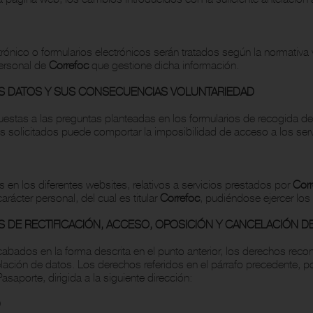
ónico o formularios electrónicos serán tratados según la normativa 
personal de
Correfoc
que gestione dicha información.
OS DATOS Y SUS CONSECUENCIAS VOLUNTARIEDAD
uestas a las preguntas planteadas en los formularios de recogida de
datos solicitados puede comportar la imposibilidad de acceso a los ser
 en los diferentes websites, relativos a servicios prestados por
Corr
rácter personal, del cual es titular
Correfoc
, pudiéndose ejercer los
 DE RECTIFICACIÓN, ACCESO, OPOSICIÓN Y CANCELACIÓN D
cabados en la forma descrita en el punto anterior, los derechos reco
lación de datos. Los derechos referidos en el párrafo precedente, po
aporte, dirigida a la siguiente dirección:
D