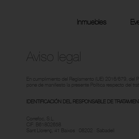
Inmuebles
Ev
Aviso legal
En cumplimiento del Reglamento (UE) 2016/679, del P
pone de manifiesto la presente Política respecto del tr
IDENTIFICACIÓN DEL RESPONSABLE DE TRATAMIE
Correfoc, S.L.
CIF: B61802658
Sant Llorenç, 41 Baixos · 08202 · Sabadell