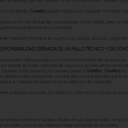
ación contenida.
Correfoc
puede introducir en cualquier momento mej
ncluidos en la web de fuentes consideradas como fiables, pero, si 
garantiza que sea exacta y actualizada.
en finalidad informativa en cuanto a la calidad, situación, alojamient
ESPONSABILIDAD DERIVADA DE UN FALLO TÉCNICO Y DE CON
ue existan interrupciones o un mal funcionamiento de los servicios 
or caídas de la red, pérdidas de negocio a consecuencia de dichas
er causado a los usuarios por causas ajenas a
Correfoc
.
Correfoc
no 
s defectos sean corregidos, o que el servicio o el servidor que lo po
aliza sus mejores esfuerzos en evitar este tipo de incidentes.
nes o realizara acciones con base a la información incluida en cua
contenidos vertidos en la red a través de sus páginas web, constituy
r las leyes y convenios internacionales aplicables en la materia.